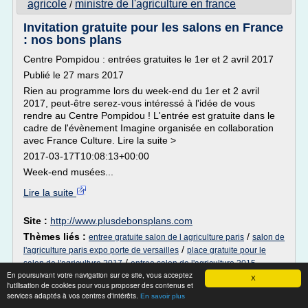
agricole
ministre de l'agriculture en france
/
Invitation gratuite pour les salons en France
: nos bons plans
Centre Pompidou : entrées gratuites le 1er et 2 avril 2017
Publié le 27 mars 2017
Rien au programme lors du week-end du 1er et 2 avril
2017, peut-être serez-vous intéressé à l'idée de vous
rendre au Centre Pompidou ! L'entrée est gratuite dans le
cadre de l'évènement Imagine organisée en collaboration
avec France Culture. Lire la suite >
2017-03-17T10:08:13+00:00
Week-end musées...
Lire la suite
Site :
http://www.plusdebonsplans.com
Thèmes liés :
/
entree gratuite salon de l agriculture paris
salon de
/
l'agriculture paris expo porte de versailles
place gratuite pour le
/
salon de l'agriculture 2017
entree salon de l'agriculture 2015
En poursuivant votre navigation sur ce site, vous acceptez
/
entree gratuite pour le salon de l'agriculture
gratuite
X
l'utilisation de cookies pour vous proposer des contenus et
services adaptés à vos centres d'intérêts.
En savoir plus
Salon de l'agriculture : "On n'attend plus