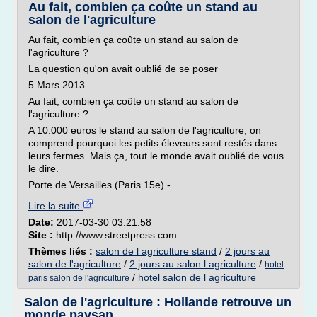
Au fait, combien ça coûte un stand au
salon de l'agriculture
Au fait, combien ça coûte un stand au salon de
l'agriculture ?
La question qu'on avait oublié de se poser
5 Mars 2013
Au fait, combien ça coûte un stand au salon de
l'agriculture ?
A 10.000 euros le stand au salon de l'agriculture, on
comprend pourquoi les petits éleveurs sont restés dans
leurs fermes. Mais ça, tout le monde avait oublié de vous
le dire.
Porte de Versailles (Paris 15e) -...
Lire la suite
Date:
2017-03-30 03:21:58
Site :
http://www.streetpress.com
Thèmes liés :
salon de l agriculture stand
/
2 jours au
salon de l'agriculture
/
2 jours au salon l agriculture
/
hotel
/
hotel salon de l agriculture
paris salon de l'agriculture
Salon de l'agriculture : Hollande retrouve un
monde paysan ...