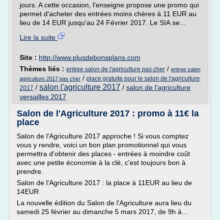
jours. A cette occasion, l'enseigne propose une promo qui
permet d'acheter des entrées moins chères à 11 EUR au
lieu de 14 EUR jusqu'au 24 Février 2017. Le SIA se...
Lire la suite
Site :
http://www.plusdebonsplans.com
Thèmes liés :
/
entree salon de l'agriculture pas cher
entree salon
/
place gratuite pour le salon de l'agriculture
agriculture 2017 pas cher
salon l'agriculture 2017
/
/
salon de l'agriculture
2017
versailles 2017
Salon de l'Agriculture 2017 : promo à 11€ la
place
Salon de l'Agriculture 2017 approche ! Si vous comptez
vous y rendre, voici un bon plan promotionnel qui vous
permettra d'obtenir des places - entrées à moindre coût
avec une petite économie à la clé, c'est toujours bon à
prendre.
Salon de l'Agriculture 2017 : la place à 11EUR au lieu de
14EUR
La nouvelle édition du Salon de l'Agriculture aura lieu du
samedi 25 février au dimanche 5 mars 2017, de 9h à...