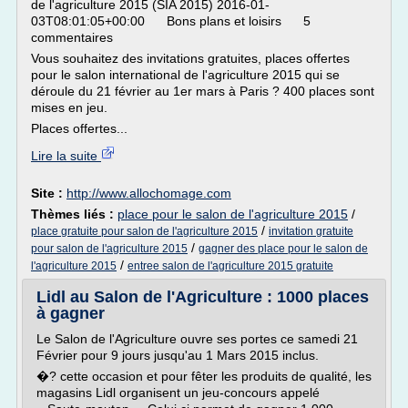
de l'agriculture 2015 (SIA 2015) 2016-01-
03T08:01:05+00:00 Bons plans et loisirs 5
commentaires
Vous souhaitez des invitations gratuites, places offertes
pour le salon international de l'agriculture 2015 qui se
déroule du 21 février au 1er mars à Paris ? 400 places sont
mises en jeu.
Places offertes...
Lire la suite
Site :
http://www.allochomage.com
Thèmes liés :
place pour le salon de l'agriculture 2015
/
/
place gratuite pour salon de l'agriculture 2015
invitation gratuite
/
pour salon de l'agriculture 2015
gagner des place pour le salon de
/
l'agriculture 2015
entree salon de l'agriculture 2015 gratuite
Lidl au Salon de l'Agriculture : 1000 places
à gagner
Le Salon de l'Agriculture ouvre ses portes ce samedi 21
Février pour 9 jours jusqu'au 1 Mars 2015 inclus.
�? cette occasion et pour fêter les produits de qualité, les
magasins Lidl organisent un jeu-concours appelé