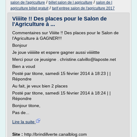
/
/
salon de l'agriculture
billet salon de l agriculture
salon de l
/
agriculture billet gratuit
tarif entree salon de l'agriculture 2017
Viiiite !! Des places pour le Salon de
l'Agriculture à ...
Commentaires sur Viiiite !! Des places pour le Salon de
l'Agriculture à GAGNER!!!
Bonjour
Je joue viiiiiiite et espere gagner aussi viiiiittte
Merci pour ce jeusigne . christine.calvillo@laposte.net
Bien a voud
Posté par titone, samedi 15 février 2014 à 18:23 | |
Répondre
Au fait, je veux bien 2 places
Posté par titone, samedi 15 février 2014 à 18:24 | |
Répondre
Bonjour titone,
Pas de...
Lire la suite
Site :
http://brindillverte.canalblog.com