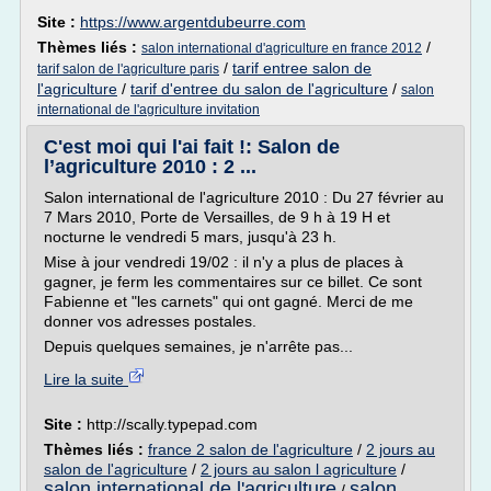
Site :
https://www.argentdubeurre.com
Thèmes liés :
/
salon international d'agriculture en france 2012
/
tarif entree salon de
tarif salon de l'agriculture paris
l'agriculture
/
tarif d'entree du salon de l'agriculture
/
salon
international de l'agriculture invitation
C'est moi qui l'ai fait !: Salon de
l’agriculture 2010 : 2 ...
Salon international de l'agriculture 2010 : Du 27 février au
7 Mars 2010, Porte de Versailles, de 9 h à 19 H et
nocturne le vendredi 5 mars, jusqu'à 23 h.
Mise à jour vendredi 19/02 : il n'y a plus de places à
gagner, je ferm les commentaires sur ce billet. Ce sont
Fabienne et "les carnets" qui ont gagné. Merci de me
donner vos adresses postales.
Depuis quelques semaines, je n'arrête pas...
Lire la suite
Site :
http://scally.typepad.com
Thèmes liés :
france 2 salon de l'agriculture
/
2 jours au
salon de l'agriculture
/
2 jours au salon l agriculture
/
salon international de l'agriculture
salon
/