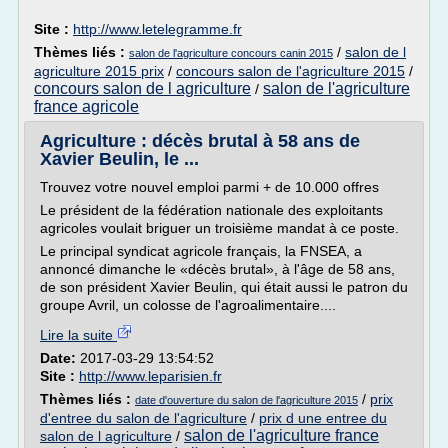
Site :
http://www.letelegramme.fr
Thèmes liés :
/
salon de l
salon de l'agriculture concours canin 2015
agriculture 2015 prix
/
concours salon de l'agriculture 2015
/
concours salon de l agriculture
salon de l'agriculture
/
france agricole
Agriculture : décès brutal à 58 ans de
Xavier Beulin, le ...
Trouvez votre nouvel emploi parmi + de 10.000 offres
Le président de la fédération nationale des exploitants
agricoles voulait briguer un troisième mandat à ce poste.
Le principal syndicat agricole français, la FNSEA, a
annoncé dimanche le «décès brutal», à l'âge de 58 ans,
de son président Xavier Beulin, qui était aussi le patron du
groupe Avril, un colosse de l'agroalimentaire....
Lire la suite
Date:
2017-03-29 13:54:52
Site :
http://www.leparisien.fr
Thèmes liés :
/
prix
date d'ouverture du salon de l'agriculture 2015
d'entree du salon de l'agriculture
/
prix d une entree du
salon de l'agriculture france
salon de l agriculture
/