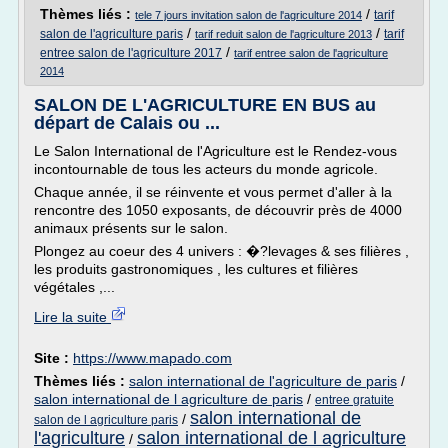
Thèmes liés :
/
tarif
tele 7 jours invitation salon de l'agriculture 2014
/
/
salon de l'agriculture paris
tarif
tarif reduit salon de l'agriculture 2013
/
entree salon de l'agriculture 2017
tarif entree salon de l'agriculture
2014
SALON DE L'AGRICULTURE EN BUS au
départ de Calais ou ...
Le Salon International de l'Agriculture est le Rendez-vous
incontournable de tous les acteurs du monde agricole.
Chaque année, il se réinvente et vous permet d'aller à la
rencontre des 1050 exposants, de découvrir près de 4000
animaux présents sur le salon.
Plongez au coeur des 4 univers : �?levages & ses filières ,
les produits gastronomiques , les cultures et filières
végétales ,...
Lire la suite
Site :
https://www.mapado.com
Thèmes liés :
salon international de l'agriculture de paris
/
salon international de l agriculture de paris
/
entree gratuite
salon international de
/
salon de l agriculture paris
l'agriculture
salon international de l agriculture
/