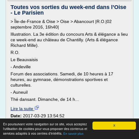
Toutes vos sorties du week-end dans l’Oise
- Le Parisien
> Île-de-France & Oise > Oise > Abancourt |R.O.|02
septembre 2016, 16h40|
Illustration. La 3e édition du concours Arts & élégance a lieu
ce week-end au château de Chantilly. (Arts & élégance
Richard Mille).
R.O.
Le Beauvaisis
- Andeville
Forum des associations. Samedi, de 10 heures à 17
heures, au gymnase, démonstrations sportives et
culturelles.
- Auneuil
Thé dansant. Dimanche, de 14 h...
Lire la suite
Date:
2017-03-29 13:54:52
Site :
http://www.leparisien.fr
En poursuivant votre navigation sur ce site, vous acceptez
X
Thèmes liés :
tarif d'entree du salon de l'agriculture
/
prix
l'utilisation de cookies pour vous proposer des contenus et
services adaptés à vos centres d'intérêts.
d'entree du salon de l'agriculture
/
prix d une entree du
En savoir plus