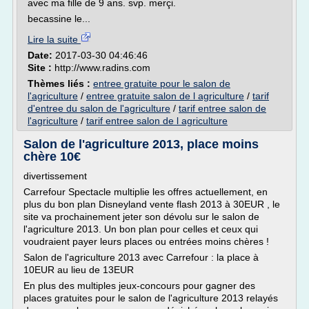
avec ma fille de 9 ans. svp. merçi.
becassine le...
Lire la suite
Date:
2017-03-30 04:46:46
Site :
http://www.radins.com
Thèmes liés :
entree gratuite pour le salon de
l'agriculture
/
entree gratuite salon de l agriculture
/
tarif
d'entree du salon de l'agriculture
/
tarif entree salon de
l'agriculture
/
tarif entree salon de l agriculture
Salon de l'agriculture 2013, place moins
chère 10€
divertissement
Carrefour Spectacle multiplie les offres actuellement, en
plus du bon plan Disneyland vente flash 2013 à 30EUR , le
site va prochainement jeter son dévolu sur le salon de
l'agriculture 2013. Un bon plan pour celles et ceux qui
voudraient payer leurs places ou entrées moins chères !
Salon de l'agriculture 2013 avec Carrefour : la place à
10EUR au lieu de 13EUR
En plus des multiples jeux-concours pour gagner des
places gratuites pour le salon de l'agriculture 2013 relayés