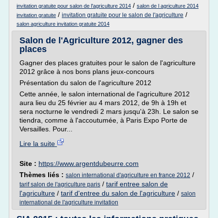
/
invitation gratuite pour salon de l'agriculture 2014
salon de l agriculture 2014
/
/
invitation gratuite pour le salon de l'agriculture
invitation gratuite
salon agriculture invitation gratuite 2014
Salon de l'Agriculture 2012, gagner des
places
Gagner des places gratuites pour le salon de l'agriculture
2012 grâce à nos bons plans jeux-concours
Présentation du salon de l'agriculture 2012
Cette année, le salon international de l'agriculture 2012
aura lieu du 25 février au 4 mars 2012, de 9h à 19h et
sera nocturne le vendredi 2 mars jusqu'à 23h. Le salon se
tiendra, comme à l'accoutumée, à Paris Expo Porte de
Versailles. Pour...
Lire la suite
Site :
https://www.argentdubeurre.com
Thèmes liés :
/
salon international d'agriculture en france 2012
/
tarif entree salon de
tarif salon de l'agriculture paris
l'agriculture
/
tarif d'entree du salon de l'agriculture
/
salon
international de l'agriculture invitation