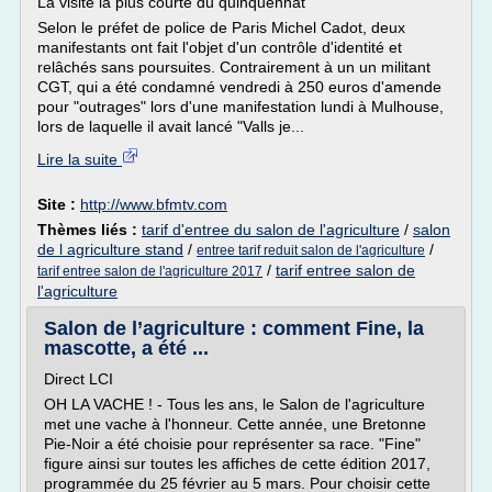
La visite la plus courte du quinquennat
Selon le préfet de police de Paris Michel Cadot, deux
manifestants ont fait l'objet d'un contrôle d'identité et
relâchés sans poursuites. Contrairement à un un militant
CGT, qui a été condamné vendredi à 250 euros d'amende
pour "outrages" lors d'une manifestation lundi à Mulhouse,
lors de laquelle il avait lancé "Valls je...
Lire la suite
Site :
http://www.bfmtv.com
Thèmes liés :
tarif d'entree du salon de l'agriculture
/
salon
de l agriculture stand
/
/
entree tarif reduit salon de l'agriculture
/
tarif entree salon de
tarif entree salon de l'agriculture 2017
l'agriculture
Salon de l’agriculture : comment Fine, la
mascotte, a été ...
Direct LCI
OH LA VACHE ! - Tous les ans, le Salon de l'agriculture
met une vache à l'honneur. Cette année, une Bretonne
Pie-Noir a été choisie pour représenter sa race. "Fine"
figure ainsi sur toutes les affiches de cette édition 2017,
programmée du 25 février au 5 mars. Pour choisir cette