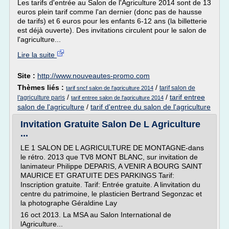
Les tarifs d'entrée au Salon de l'Agriculture 2014 sont de 13
euros plein tarif comme l'an dernier (donc pas de hausse
de tarifs) et 6 euros pour les enfants 6-12 ans (la billetterie
est déjà ouverte). Des invitations circulent pour le salon de
l'agriculture...
Lire la suite
Site :
http://www.nouveautes-promo.com
Thèmes liés :
/
tarif salon de
tarif sncf salon de l'agriculture 2014
/
/
tarif entree
l'agriculture paris
tarif entree salon de l'agriculture 2014
salon de l'agriculture
/
tarif d'entree du salon de l'agriculture
Invitation Gratuite Salon De L Agriculture
...
LE 1 SALON DE L AGRICULTURE DE MONTAGNE-dans
le rétro. 2013 que TV8 MONT BLANC, sur invitation de
lanimateur Philippe DEPARIS, A VENIR A BOURG SAINT
MAURICE ET GRATUITE DES PARKINGS Tarif:
Inscription gratuite. Tarif: Entrée gratuite. A linvitation du
centre du patrimoine, le plasticien Bertrand Segonzac et
la photographe Géraldine Lay
16 oct 2013. La MSA au Salon International de
lAgriculture...