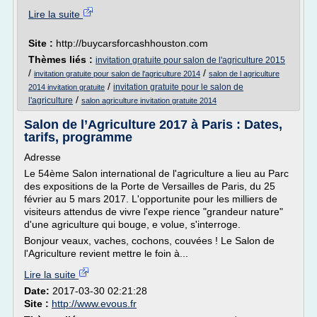
Lire la suite
Site :
http://buycarsforcashhouston.com
Thèmes liés :
invitation gratuite pour salon de l'agriculture 2015
/
/
invitation gratuite pour salon de l'agriculture 2014
salon de l agriculture
/
invitation gratuite pour le salon de
2014 invitation gratuite
/
l'agriculture
salon agriculture invitation gratuite 2014
Salon de l’Agriculture 2017 à Paris : Dates,
tarifs, programme
Adresse
Le 54ème Salon international de l'agriculture a lieu au Parc
des expositions de la Porte de Versailles de Paris, du 25
février au 5 mars 2017. L'opportunite pour les milliers de
visiteurs attendus de vivre l'expe rience "grandeur nature"
d'une agriculture qui bouge, e volue, s'interroge.
Bonjour veaux, vaches, cochons, couvées ! Le Salon de
l'Agriculture revient mettre le foin à...
Lire la suite
Date:
2017-03-30 02:21:28
Site :
http://www.evous.fr