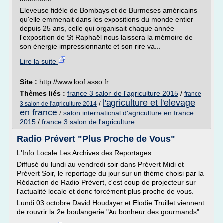
Eleveuse fidèle de Bombays et de Burmeses américains
qu'elle emmenait dans les expositions du monde entier
depuis 25 ans, celle qui organisait chaque année
l'exposition de St Raphaël nous laissera la mémoire de
son énergie impressionnante et son rire va...
Lire la suite
Site :
http://www.loof.asso.fr
Thèmes liés :
france 3 salon de l'agriculture 2015
/
france
l'agriculture et l'elevage
/
3 salon de l'agriculture 2014
en france
/
salon international d'agriculture en france
2015
/
france 3 salon de l'agriculture
Radio Prévert "Plus Proche de Vous"
L'Info Locale Les Archives des Reportages
Diffusé du lundi au vendredi soir dans Prévert Midi et
Prévert Soir, le reportage du jour sur un thème choisi par la
Rédaction de Radio Prévert, c'est coup de projecteur sur
l'actualité locale et donc forcément plus proche de vous.
Lundi 03 octobre David Houdayer et Elodie Truillet viennent
de rouvrir la 2e boulangerie "Au bonheur des gourmands"...