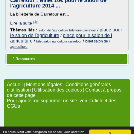
Carrefour : Billet 10€ pour le Salon de
l'agriculture 2014 ...
La billetterie de Carrefour est...
Lire la suite
place pour
Thèmes liés :
/
salon de l'agriculture billetterie carrefour
le salon de l'agriculture
place pour le salon de l
/
agriculture
/
/
billet salon de l
billet salon agriculture carrefour
agriculture
3 Ressources
Accueil
|
Mentions légales
|
Conditions générales
d'utilisation
|
Utilisation des cookies
|
Contact à propos
de cette page
Pour ajouter ou supprimer un site, voir l'article 4 des
CGUs
En poursuivant votre navigation sur ce site, vous acceptez
X