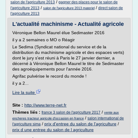
/
salon de l'agriculture 2013
gagner des places pour le salon de
/
/
l'agriculture 2013
direct salon de
salon de l'agriculture 2013 materiel
l'agriculture 2013
L'actualité machinisme - Actualité agricole
Véronique Bellon Maurel élue Sedimaster 2016
il y a 2 semaines o MO o Réagir
Le Sedima (Syndicat national du service et de la
distribution du machinisme agricole et des espaces verts)
dont le jury s'est réuni à Paris le 27 janvier dernier, a
décerné à Véronique Bellon Maurel le titre de Sedimaster
des agroéquipements pour l'année 2016.
Agrifac pulvérise le record du monde !
il y a 2...
Lire la suite
Site :
http://www.terre-net.fr
Thèmes liés :
/
france 3 salon de l'agriculture 2017
vente aux
/
salon international de
encheres tracteur agricole d'occasion en france
/
prix d'entree du salon de l'agriculture
/
l'agriculture sima
prix d une entree du salon de l agriculture