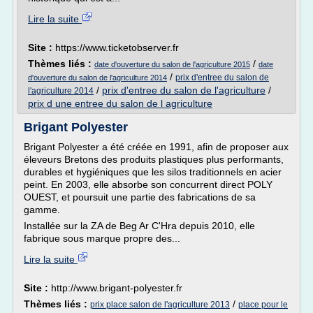
Lire la suite
Site :
https://www.ticketobserver.fr
Thèmes liés :
/
date d'ouverture du salon de l'agriculture 2015
date
/
prix d'entree du salon de
d'ouverture du salon de l'agriculture 2014
/
prix d'entree du salon de l'agriculture
/
l'agriculture 2014
prix d une entree du salon de l agriculture
Brigant Polyester
Brigant Polyester a été créée en 1991, afin de proposer aux
éleveurs Bretons des produits plastiques plus performants,
durables et hygiéniques que les silos traditionnels en acier
peint. En 2003, elle absorbe son concurrent direct POLY
OUEST, et poursuit une partie des fabrications de sa
gamme.
Installée sur la ZA de Beg Ar C'Hra depuis 2010, elle
fabrique sous marque propre des...
Lire la suite
Site :
http://www.brigant-polyester.fr
Thèmes liés :
/
prix place salon de l'agriculture 2013
place pour le