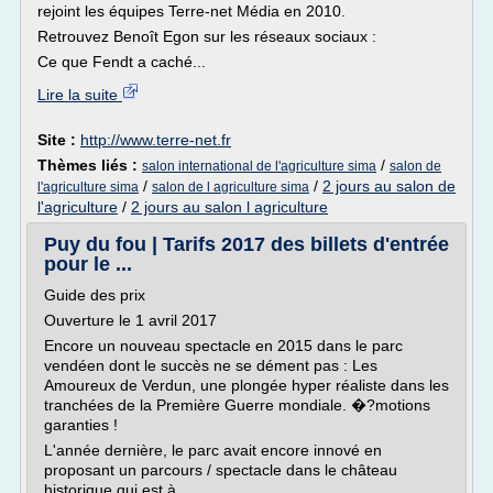
rejoint les équipes Terre-net Média en 2010.
Retrouvez Benoît Egon sur les réseaux sociaux :
Ce que Fendt a caché...
Lire la suite
Site :
http://www.terre-net.fr
Thèmes liés :
/
salon international de l'agriculture sima
salon de
/
/
2 jours au salon de
l'agriculture sima
salon de l agriculture sima
l'agriculture
/
2 jours au salon l agriculture
Puy du fou | Tarifs 2017 des billets d'entrée
pour le ...
Guide des prix
Ouverture le 1 avril 2017
Encore un nouveau spectacle en 2015 dans le parc
vendéen dont le succès ne se dément pas : Les
Amoureux de Verdun, une plongée hyper réaliste dans les
tranchées de la Première Guerre mondiale. �?motions
garanties !
L'année dernière, le parc avait encore innové en
proposant un parcours / spectacle dans le château
historique qui est à...