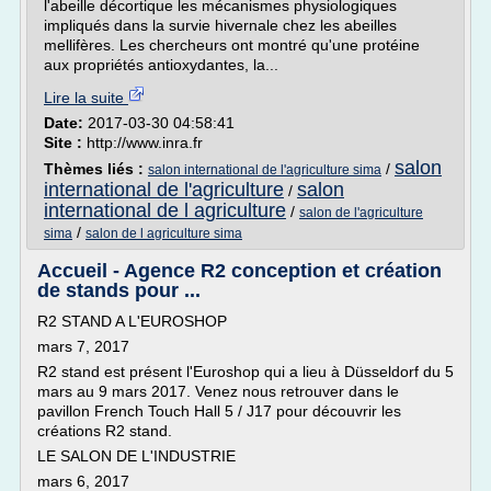
l'abeille décortique les mécanismes physiologiques
impliqués dans la survie hivernale chez les abeilles
mellifères. Les chercheurs ont montré qu'une protéine
aux propriétés antioxydantes, la...
Lire la suite
Date:
2017-03-30 04:58:41
Site :
http://www.inra.fr
salon
Thèmes liés :
/
salon international de l'agriculture sima
international de l'agriculture
salon
/
international de l agriculture
/
salon de l'agriculture
/
sima
salon de l agriculture sima
Accueil - Agence R2 conception et création
de stands pour ...
R2 STAND A L'EUROSHOP
mars 7, 2017
R2 stand est présent l'Euroshop qui a lieu à Düsseldorf du 5
mars au 9 mars 2017. Venez nous retrouver dans le
pavillon French Touch Hall 5 / J17 pour découvrir les
créations R2 stand.
LE SALON DE L'INDUSTRIE
mars 6, 2017