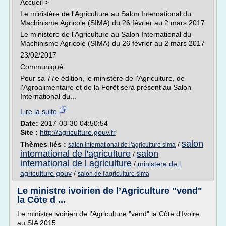
Accueil >
Le ministère de l'Agriculture au Salon International du
Machinisme Agricole (SIMA) du 26 février au 2 mars 2017
Le ministère de l'Agriculture au Salon International du
Machinisme Agricole (SIMA) du 26 février au 2 mars 2017
23/02/2017
Communiqué
Pour sa 77e édition, le ministère de l'Agriculture, de
l'Agroalimentaire et de la Forêt sera présent au Salon
International du...
Lire la suite
Date:
2017-03-30 04:50:54
Site :
http://agriculture.gouv.fr
salon
Thèmes liés :
/
salon international de l'agriculture sima
international de l'agriculture
salon
/
international de l agriculture
/
ministere de l
agriculture gouv
/
salon de l'agriculture sima
Le ministre ivoirien de l’Agriculture "vend"
la Côte d ...
Le ministre ivoirien de l'Agriculture "vend" la Côte d'Ivoire
au SIA 2015