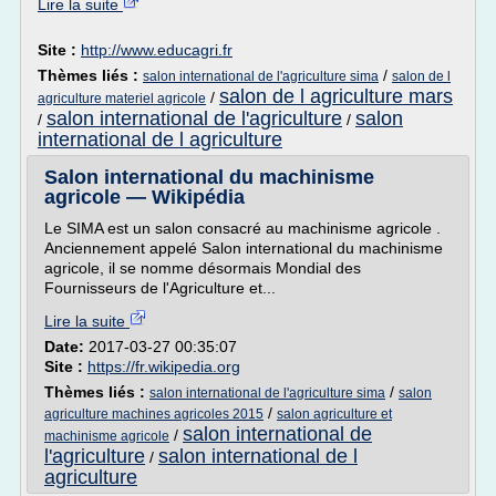
Lire la suite
Site :
http://www.educagri.fr
Thèmes liés :
/
salon international de l'agriculture sima
salon de l
salon de l agriculture mars
/
agriculture materiel agricole
salon international de l'agriculture
salon
/
/
international de l agriculture
Salon international du machinisme
agricole — Wikipédia
Le SIMA est un salon consacré au machinisme agricole .
Anciennement appelé Salon international du machinisme
agricole, il se nomme désormais Mondial des
Fournisseurs de l'Agriculture et...
Lire la suite
Date:
2017-03-27 00:35:07
Site :
https://fr.wikipedia.org
Thèmes liés :
/
salon international de l'agriculture sima
salon
/
agriculture machines agricoles 2015
salon agriculture et
salon international de
/
machinisme agricole
l'agriculture
salon international de l
/
agriculture