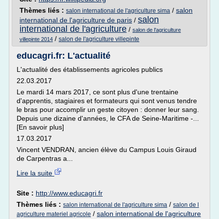
Thèmes liés :
/
salon
salon international de l'agriculture sima
salon
international de l'agriculture de paris
/
international de l'agriculture
/
salon de l'agriculture
/
salon de l'agriculture villepinte
villepinte 2014
educagri.fr: L'actualité
L'actualité des établissements agricoles publics
22.03.2017
Le mardi 14 mars 2017, ce sont plus d'une trentaine
d'apprentis, stagiaires et formateurs qui sont venus tendre
le bras pour accomplir un geste citoyen : donner leur sang.
Depuis une dizaine d'années, le CFA de Seine-Maritime -...
[En savoir plus]
17.03.2017
Vincent VENDRAN, ancien élève du Campus Louis Giraud
de Carpentras a...
Lire la suite
Site :
http://www.educagri.fr
Thèmes liés :
/
salon international de l'agriculture sima
salon de l
/
salon international de l'agriculture
agriculture materiel agricole