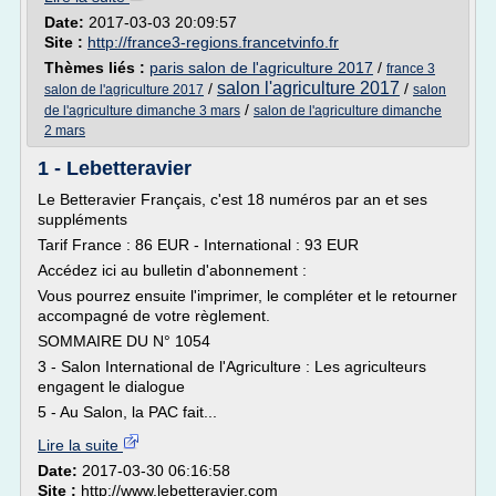
Date:
2017-03-03 20:09:57
Site :
http://france3-regions.francetvinfo.fr
Thèmes liés :
paris salon de l'agriculture 2017
/
france 3
salon l'agriculture 2017
/
/
salon de l'agriculture 2017
salon
/
de l'agriculture dimanche 3 mars
salon de l'agriculture dimanche
2 mars
1 - Lebetteravier
Le Betteravier Français, c'est 18 numéros par an et ses
suppléments
Tarif France : 86 EUR - International : 93 EUR
Accédez ici au bulletin d'abonnement :
Vous pourrez ensuite l'imprimer, le compléter et le retourner
accompagné de votre règlement.
SOMMAIRE DU N° 1054
3 - Salon International de l'Agriculture : Les agriculteurs
engagent le dialogue
5 - Au Salon, la PAC fait...
Lire la suite
Date:
2017-03-30 06:16:58
Site :
http://www.lebetteravier.com