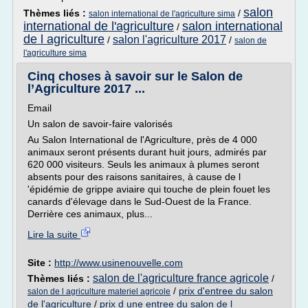
salon
Thèmes liés :
/
salon international de l'agriculture sima
international de l'agriculture
salon international
/
de l agriculture
salon l'agriculture 2017
/
/
salon de
l'agriculture sima
Cinq choses à savoir sur le Salon de
l’Agriculture 2017 ...
Email
Un salon de savoir-faire valorisés
Au Salon International de l'Agriculture, près de 4 000
animaux seront présents durant huit jours, admirés par
620 000 visiteurs. Seuls les animaux à plumes seront
absents pour des raisons sanitaires, à cause de l
'épidémie de grippe aviaire qui touche de plein fouet les
canards d'élevage dans le Sud-Ouest de la France.
Derrière ces animaux, plus...
Lire la suite
Site :
http://www.usinenouvelle.com
salon de l'agriculture france agricole
Thèmes liés :
/
/
prix d'entree du salon
salon de l agriculture materiel agricole
de l'agriculture
/
prix d une entree du salon de l