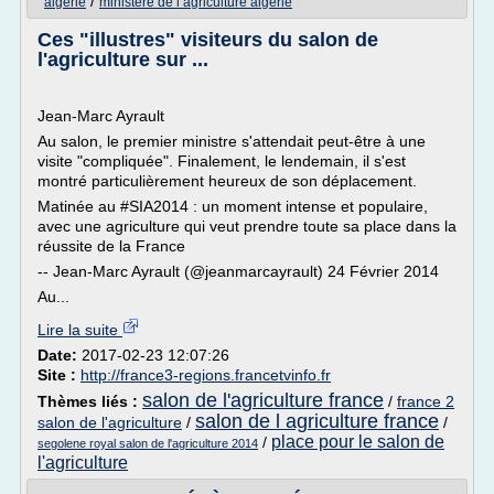
/
algerie
ministere de l agriculture algerie
Ces "illustres" visiteurs du salon de
l'agriculture sur ...
Jean-Marc Ayrault
Au salon, le premier ministre s'attendait peut-être à une
visite "compliquée". Finalement, le lendemain, il s'est
montré particulièrement heureux de son déplacement.
Matinée au #SIA2014 : un moment intense et populaire,
avec une agriculture qui veut prendre toute sa place dans la
réussite de la France
-- Jean-Marc Ayrault (@jeanmarcayrault) 24 Février 2014
Au...
Lire la suite
Date:
2017-02-23 12:07:26
Site :
http://france3-regions.francetvinfo.fr
salon de l'agriculture france
Thèmes liés :
/
france 2
salon de l agriculture france
salon de l'agriculture
/
/
place pour le salon de
/
segolene royal salon de l'agriculture 2014
l'agriculture