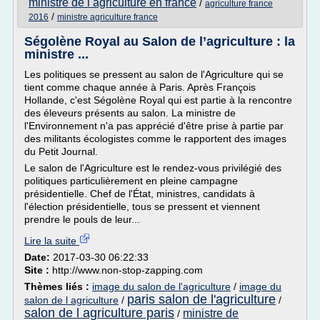
ministre de l agriculture en france
/
agriculture france
/
2016
ministre agriculture france
Ségolène Royal au Salon de l’agriculture : la
ministre ...
Les politiques se pressent au salon de l'Agriculture qui se
tient comme chaque année à Paris. Après François
Hollande, c'est Ségolène Royal qui est partie à la rencontre
des éleveurs présents au salon. La ministre de
l'Environnement n'a pas apprécié d'être prise à partie par
des militants écologistes comme le rapportent des images
du Petit Journal.
Le salon de l'Agriculture est le rendez-vous privilégié des
politiques particulièrement en pleine campagne
présidentielle. Chef de l'État, ministres, candidats à
l'élection présidentielle, tous se pressent et viennent
prendre le pouls de leur...
Lire la suite
Date:
2017-03-30 06:22:33
Site :
http://www.non-stop-zapping.com
Thèmes liés :
image du salon de l'agriculture
/
image du
paris salon de l'agriculture
salon de l agriculture
/
/
salon de l agriculture paris
ministre de
/