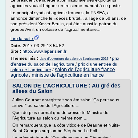
Le président de la fédération nationale des exploitants
agricoles voulait briguer un troisième mandat à ce poste.
Le principal syndicat agricole français, la FNSEA, a
annoncé dimanche le «décès brutal», à l'âge de 58 ans, de
son président Xavier Beulin, qui était aussi le patron du
groupe Avril, un colosse de l'agroalimentaire....
Lire la suite
Date:
2017-03-29 13:54:52
Site :
http://www.leparisien.fr
Thèmes liés :
/
prix
date d'ouverture du salon de l'agriculture 2015
d'entree du salon de l'agriculture
/
prix d une entree du
salon de l'agriculture france
salon de l agriculture
/
agricole
ministre de l'agriculture en france
/
SALON DE L'AGRICULTURE : Au gré des
allées du Salon
Julien Courbet enregistrait son émission "Ça peut vous
arriver" au salon de l'Agriculture ...
Quoi de plus normal que de croiser le Ministre de
l'Agriculture au salon du même nom ...
On remarquera que la côte viticole de Beaune et Nuits-
Saint-Georges surplombe Stéphane Le Foll ...
Le présentateur de "Questions pour un Champion"