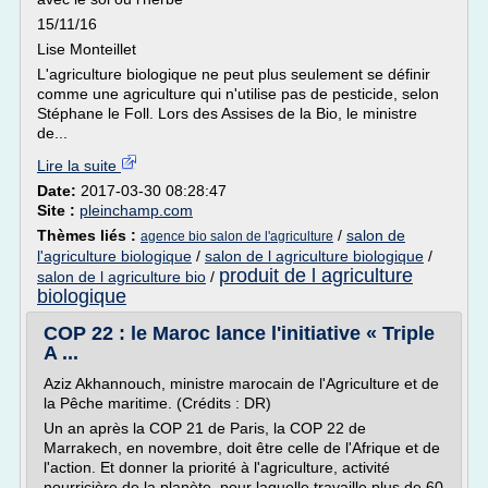
15/11/16
Lise Monteillet
L'agriculture biologique ne peut plus seulement se définir
comme une agriculture qui n'utilise pas de pesticide, selon
Stéphane le Foll. Lors des Assises de la Bio, le ministre
de...
Lire la suite
Date:
2017-03-30 08:28:47
Site :
pleinchamp.com
Thèmes liés :
/
salon de
agence bio salon de l'agriculture
l'agriculture biologique
/
salon de l agriculture biologique
/
produit de l agriculture
salon de l agriculture bio
/
biologique
COP 22 : le Maroc lance l'initiative « Triple
A ...
Aziz Akhannouch, ministre marocain de l'Agriculture et de
la Pêche maritime. (Crédits : DR)
Un an après la COP 21 de Paris, la COP 22 de
Marrakech, en novembre, doit être celle de l'Afrique et de
l'action. Et donner la priorité à l'agriculture, activité
nourricière de la planète, pour laquelle travaille plus de 60