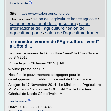
Lire la suite
Site :
https://www.salon-agriculture.com
salon de l'agriculture france agricole
Thèmes liés :
/
salon international de l'agriculture
salon
/
international de l agriculture
salon de l
/
agriculture porte
salon de l'agriculture france
/
Le ministre ivoirien de l’Agriculture "vend"
la Côte d ...
Le ministre ivoirien de l'Agriculture "vend" la Côte d'Ivoire
au SIA 2015
Publié le jeudi 26 fevrier 2015 | AIP
© Autre presse par DR
Nestlé et le gouvernement s'engagent pour le
développement durable du café vert de Côte d'Ivoire.
Abidjan, le 17 Novembre 2014 - Le Ministre de l'Agriculture,
M. Mamadou Sangafowa COULIBALY, et le Directeur
Général de Nestlé Côte d'Ivoire, M....
Lire la suite
Date:
2015-02-26 19:34:48