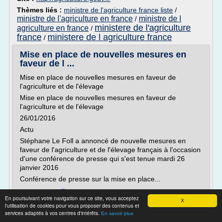
Thèmes liés :
ministre de l'agriculture france liste
/
ministre de l'agriculture en france
ministre de l
/
ministere de l'agriculture
agriculture en france
/
france
ministere de l agriculture france
/
Mise en place de nouvelles mesures en
faveur de l ...
Mise en place de nouvelles mesures en faveur de
l'agriculture et de l'élevage
Mise en place de nouvelles mesures en faveur de
l'agriculture et de l'élevage
26/01/2016
Actu
Stéphane Le Foll a annoncé de nouvelle mesures en
faveur de l'agriculture et de l'élevage français à l'occasion
d'une conférence de presse qui s'est tenue mardi 26
janvier 2016
Conférence de presse sur la mise en place...
Lire la suite
En poursuivant votre navigation sur ce site, vous acceptez
X
Date:
2017-03-30 04:50:27
l'utilisation de cookies pour vous proposer des contenus et
services adaptés à vos centres d'intérêts.
Site :
http://agriculture.gouv.fr
En savoir plus