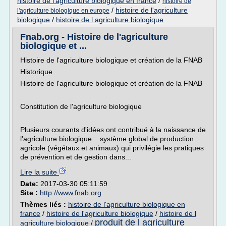
histoire de l'agriculture biologique en france
/
histoire de
/
histoire de l'agriculture
l'agriculture biologique en europe
biologique
/
histoire de l agriculture biologique
Fnab.org - Histoire de l'agriculture
biologique et ...
Histoire de l'agriculture biologique et création de la FNAB
Historique
Histoire de l'agriculture biologique et création de la FNAB
Constitution de l'agriculture biologique
Plusieurs courants d'idées ont contribué à la naissance de
l'agriculture biologique : système global de production
agricole (végétaux et animaux) qui privilégie les pratiques
de prévention et de gestion dans...
Lire la suite
Date:
2017-03-30 05:11:59
Site :
http://www.fnab.org
Thèmes liés :
histoire de l'agriculture biologique en
france
/
histoire de l'agriculture biologique
/
histoire de l
produit de l agriculture
agriculture biologique
/