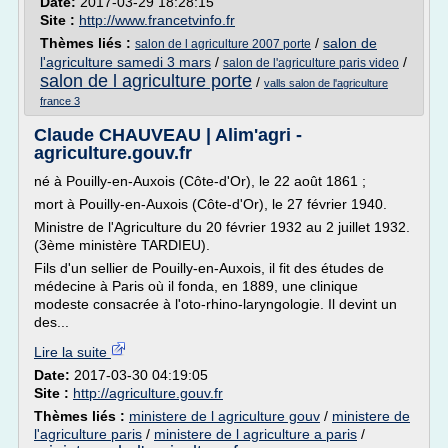
Date:
2017-03-29 18:28:15
Site :
http://www.francetvinfo.fr
Thèmes liés :
/
salon de
salon de l agriculture 2007 porte
l'agriculture samedi 3 mars
/
/
salon de l'agriculture paris video
salon de l agriculture porte
/
valls salon de l'agriculture
france 3
Claude CHAUVEAU | Alim'agri -
agriculture.gouv.fr
né à Pouilly-en-Auxois (Côte-d'Or), le 22 août 1861 ;
mort à Pouilly-en-Auxois (Côte-d'Or), le 27 février 1940.
Ministre de l'Agriculture du 20 février 1932 au 2 juillet 1932.
(3ème ministère TARDIEU).
Fils d'un sellier de Pouilly-en-Auxois, il fit des études de
médecine à Paris où il fonda, en 1889, une clinique
modeste consacrée à l'oto-rhino-laryngologie. Il devint un
des...
Lire la suite
Date:
2017-03-30 04:19:05
Site :
http://agriculture.gouv.fr
Thèmes liés :
ministere de l agriculture gouv
/
ministere de
l'agriculture paris
/
ministere de l agriculture a paris
/