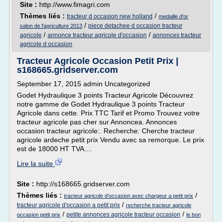
Site :
http://www.fimagri.com
Thèmes liés :
/
tracteur d occasion new holland
medaille d'or
/
piece detachee d occasion tracteur
salon de l'agriculture 2013
/
/
agricole
annonce tracteur agricole d'occasion
annonces tracteur
agricole d occasion
Tracteur Agricole Occasion Petit Prix |
s168665.gridserver.com
September 17, 2015 admin Uncategorized
Godet Hydraulique 3 points Tracteur Agricole Découvrez
notre gamme de Godet Hydraulique 3 points Tracteur
Agricole dans cette. Prix TTC Tarif et Promo Trouvez votre
tracteur agricole pas cher sur Annoncea. Annonces
occasion tracteur agricole:. Recherche: Cherche tracteur
agricole ardeche petit prix Vendu avec sa remorque. Le prix
est de 18000 HT TVA....
Lire la suite
Site :
http://s168665.gridserver.com
Thèmes liés :
/
tracteur agricole d'occasion avec chargeur a petit prix
/
tracteur agricole d'occasion a petit prix
recherche tracteur agricole
/
/
petite annonces agricole tracteur occasion
occasion petit prix
le bon