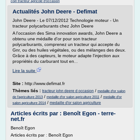
coin tracteur agricole d'occasion
Actualités John Deere - Defimat
John Deere - Le 07/12/2012 Technologie moteur - Un
tracteur polycarburants chez John Deere
A l'occasion des Sima innovation awards, John Deere a
obtenu une médaille d'or pour son tracteur
polycarburants, comprenez un tracteur qui accepte du
Gnr, ou des huiles végétales, ou des mélanges des deux.
Grâce à des capteurs, le moteur adapte l'injection aux
propriétés du carburant tout en...
Lire la suite
Site :
http://www.defimat.fr
Thèmes liés :
/
tracteur john deere d occasion
medaille d'or salon
/
/
de l'agriculture 2013
medaille d'or salon agriculture 2011
medaille d'or
/
medaille d'or salon agriculture
salon agriculture 2014
Articles écrits par : Benoît Egon - terre-
net.fr
Benoît Egon
Articles écrits par : Benoît Egon