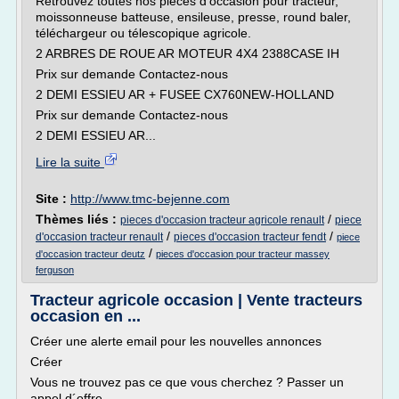
Retrouvez toutes nos pièces d'occasion pour tracteur,
moissonneuse batteuse, ensileuse, presse, round baler,
téléchargeur ou télescopique agricole.
2 ARBRES DE ROUE AR MOTEUR 4X4 2388CASE IH
Prix sur demande Contactez-nous
2 DEMI ESSIEU AR + FUSEE CX760NEW-HOLLAND
Prix sur demande Contactez-nous
2 DEMI ESSIEU AR...
Lire la suite
Site :
http://www.tmc-bejenne.com
Thèmes liés :
/
pieces d'occasion tracteur agricole renault
piece
/
/
d'occasion tracteur renault
pieces d'occasion tracteur fendt
piece
/
d'occasion tracteur deutz
pieces d'occasion pour tracteur massey
ferguson
Tracteur agricole occasion | Vente tracteurs
occasion en ...
Créer une alerte email pour les nouvelles annonces
Créer
Vous ne trouvez pas ce que vous cherchez ? Passer un
appel d´offre