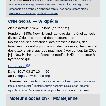
le bon coin tracteur agricole d'occasion
vente aux
/
tracteur agricole
encheres tracteur agricole d'occasion en france
/
/
d'occasion en france
annonce tracteur agricole d'occasion
annonces tracteur agricole d occasion
CNH Global — Wikipédia
Article détaillé : New Holland (entreprise) .
Fondé en 1895, New Holland fabrique du matériel agricole
divers. Celui-ci comprend des tracteurs, des
moissonneuses-batteuses, des presses à balles, des
faneuses, des outils pour le soin des pelouses, des parcs et
des gazons, ainsi que des machines à vendanger. En 2008
[4] , New Holland a présenté le modèle NH2, un tracteur à
hydrogène qui...
Lire la suite
Date:
2017-03-27 13:44:50
Site :
https://fr.wikipedia.org
Thèmes liés :
/
tracteur d occasion new holland
pieces d'occasion
/
/
tracteur agricole fiat
tracteur agricole occasion belgique fiat
tracteur
/
materiel agricole d'occasion tracteur
agricole occasion fiat
Moteur d'occasion - TMC Bejenne
»