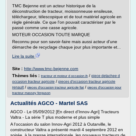
TMC Bejenne est un acteur historique de la
déconstruction de tracteur, moissonneuse ensileuse,
téléchargeur, télescopique et de tout matériel agricole en
règle générale. Ce que l'on pouvait caractériser par le
passé comme une casse agricole.
MOTEUR OCCASION TOUTE MARQUE
Reconnu pour son savoir-faire mais aussi acteur d'une
démarche de recyclage chaque jour plus importante et...
Lire la suite
Site :
http://www.tmc-bejenne.com
Thèmes liés :
/
piece detachee d
tracteur et moteur d occasion ih
/
occasion tracteur agricole
pieces d'occasion tracteur agricole
/
/
renault
pieces d'occasion tracteur agricole fiat
pieces d'occasion pour
tracteur massey ferguson
Actualités AGCO - Martel SAS
AGCO - Le 05/09/2012 [En direct d'Innov-Agri] Tracteurs
Valtra - La série T plus moderne et plus simple
A l'occasion du salon Innov-Agri 2012 à Outarville, le
constructeur Valtra a présenté mardi 4 septembre 2012 en
soirée, à la presse internationale, les nouveaux tracteurs de