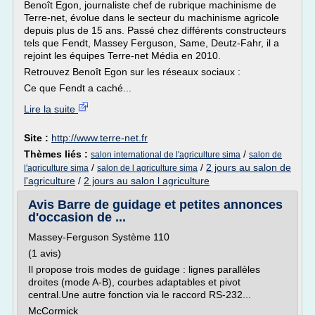
Benoît Egon, journaliste chef de rubrique machinisme de
Terre-net, évolue dans le secteur du machinisme agricole
depuis plus de 15 ans. Passé chez différents constructeurs
tels que Fendt, Massey Ferguson, Same, Deutz-Fahr, il a
rejoint les équipes Terre-net Média en 2010.
Retrouvez Benoît Egon sur les réseaux sociaux :
Ce que Fendt a caché...
Lire la suite
Site :
http://www.terre-net.fr
Thèmes liés :
/
salon international de l'agriculture sima
salon de
/
/
2 jours au salon de
l'agriculture sima
salon de l agriculture sima
l'agriculture
/
2 jours au salon l agriculture
Avis Barre de guidage et petites annonces
d'occasion de ...
Massey-Ferguson Système 110
(1 avis)
Il propose trois modes de guidage : lignes parallèles
droites (mode A-B), courbes adaptables et pivot
central.Une autre fonction via le raccord RS-232...
McCormick