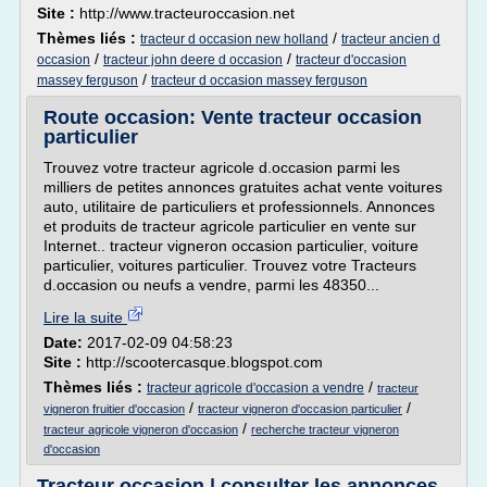
Site :
http://www.tracteuroccasion.net
Thèmes liés :
/
tracteur d occasion new holland
tracteur ancien d
/
/
occasion
tracteur john deere d occasion
tracteur d'occasion
/
massey ferguson
tracteur d occasion massey ferguson
Route occasion: Vente tracteur occasion
particulier
Trouvez votre tracteur agricole d.occasion parmi les
milliers de petites annonces gratuites achat vente voitures
auto, utilitaire de particuliers et professionnels. Annonces
et produits de tracteur agricole particulier en vente sur
Internet.. tracteur vigneron occasion particulier, voiture
particulier, voitures particulier. Trouvez votre Tracteurs
d.occasion ou neufs a vendre, parmi les 48350...
Lire la suite
Date:
2017-02-09 04:58:23
Site :
http://scootercasque.blogspot.com
Thèmes liés :
/
tracteur agricole d'occasion a vendre
tracteur
/
/
vigneron fruitier d'occasion
tracteur vigneron d'occasion particulier
/
tracteur agricole vigneron d'occasion
recherche tracteur vigneron
d'occasion
Tracteur occasion | consulter les annonces