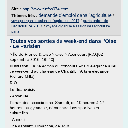
Site :
http://www.zinfos974.com
demande d'emploi dans l'agriculture
Thèmes liés :
/
/
paris salon de
voyage organise salon de l'agriculture 2017
l'agriculture 2017
/
voyage organise au salon de l'agriculture
paris
Toutes vos sorties du week-end dans l’Oise
- Le Parisien
> Île-de-France & Oise > Oise > Abancourt |R.O.|02
septembre 2016, 16h40|
Illustration. La 3e édition du concours Arts & élégance a lieu
ce week-end au château de Chantilly. (Arts & élégance
Richard Mille).
R.O.
Le Beauvaisis
- Andeville
Forum des associations. Samedi, de 10 heures à 17
heures, au gymnase, démonstrations sportives et
culturelles.
- Auneuil
Thé dansant. Dimanche, de 14 h...