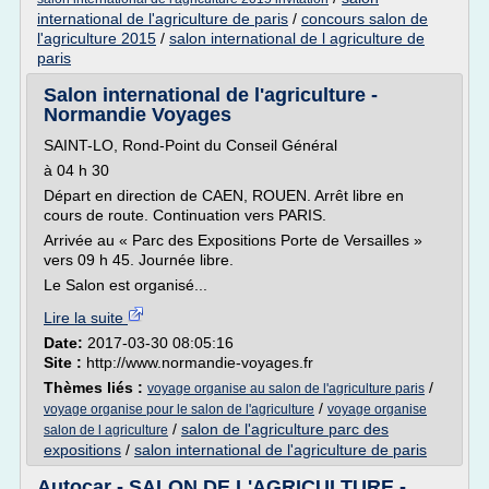
international de l'agriculture de paris
/
concours salon de
l'agriculture 2015
/
salon international de l agriculture de
paris
Salon international de l'agriculture -
Normandie Voyages
SAINT-LO, Rond-Point du Conseil Général
à 04 h 30
Départ en direction de CAEN, ROUEN. Arrêt libre en
cours de route. Continuation vers PARIS.
Arrivée au « Parc des Expositions Porte de Versailles »
vers 09 h 45. Journée libre.
Le Salon est organisé...
Lire la suite
Date:
2017-03-30 08:05:16
Site :
http://www.normandie-voyages.fr
Thèmes liés :
/
voyage organise au salon de l'agriculture paris
/
voyage organise pour le salon de l'agriculture
voyage organise
/
salon de l'agriculture parc des
salon de l agriculture
expositions
/
salon international de l'agriculture de paris
Autocar - SALON DE L'AGRICULTURE -