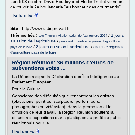
Lundi 03 octobre David Houdayer et Elodie Truillet viennent
de rouvrir la 2e boulangerie "Au bonheur des gourmands"...
Lire la suite
Site :
http://www.radioprevert.fr
Thèmes liés :
/
2 jours
tele 7 jours invitation salon de l'agriculture 2014
au salon de l'agriculture
/
president chambre regionale d'agriculture
/
2 jours au salon l agriculture
/
chambre regionale
pays de la loire
d'agriculture pays de la loire
Région Réunion: 36 millions d'euros de
subventions votés ...
La Réunion signe la Déclaration des Îles Intelligentes au
Parlement Européen
Pour la Culture
Consciente des difficultés que rencontrent les artistes
(plasticiens, peintres, sculpteurs, performeurs,
photographes ou vidéastes), dans la promotion et la
diffusion de leur travail, la Région Réunion soutient la
diffusion d'expositions d'arts plastiques au profit du public
réunionnais pour la...
Lire la suite