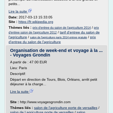
petits...
Lire la suite
Date:
2017-03-13 15:33:05
Site :
https://fr.wikipedia.org
Thèmes liés :
/
prix d'entree du salon de l'agriculture 2014
prix
/
tarif d'entree du salon de
d'entree salon de l'agriculture 2012
l'agriculture
/
/
prix
salon de l'agriculture paris 2014 entree gratuite
d'entree du salon de l'agriculture
Organisation de week-end et voyage à la ...
- Voyages Grondin
A partir de : 47.00 EUR
Lieu: Paris
Descriptif:
Départ en direction de Tours, Blois, Orléans, arrêt petit
déjeuner à la charge...
Lire la suite
Site :
http://www.voyagesgrondin.com
Thèmes liés :
salon de l'agriculture porte de versailles
/
salon de l agriculture porte de versailles
/
salon