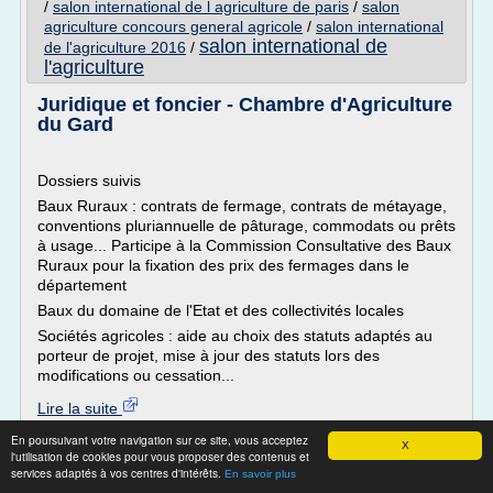
/
salon international de l agriculture de paris
/
salon
agriculture concours general agricole
/
salon international
salon international de
de l'agriculture 2016
/
l'agriculture
Juridique et foncier - Chambre d'Agriculture
du Gard
Dossiers suivis
Baux Ruraux : contrats de fermage, contrats de métayage,
conventions pluriannuelle de pâturage, commodats ou prêts
à usage... Participe à la Commission Consultative des Baux
Ruraux pour la fixation des prix des fermages dans le
département
Baux du domaine de l'Etat et des collectivités locales
Sociétés agricoles : aide au choix des statuts adaptés au
porteur de projet, mise à jour des statuts lors des
modifications ou cessation...
Lire la suite
En poursuivant votre navigation sur ce site, vous acceptez
X
Site :
http://www.gard.chambagri.fr
l'utilisation de cookies pour vous proposer des contenus et
services adaptés à vos centres d'intérêts.
En savoir plus
Thèmes liés :
/
formation chambre d'agriculture du gard