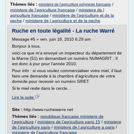
Thèmes liés :
/
ministere de l'agriculture polynesie francaise
ministere de l'agriculture francaise
/
ministere de l
agriculture francaise
/
ministere de l'agriculture et de la
peche
/
ministere de l agriculture et de la peche
Ruche en toute légalité - La ruche Warré
Message #5 » ven. juin 18, 2010 6:29 am
Bonjour à tous,
voici ce que m'a envoyé un inspecteur du département de
la Marne (51) en demandant un numéro NUMAGRIT : Il
est donc à jour pour l'année 2010;
Pour info : si vous voulez commercialiser votre miel, il faut
faire une demande à la chambre d'agriculture de votre
domicile pour recevoir un numéro SIRET.
Si le miel reste dans le cercle...
Lire la suite
Site :
http://www.ruchewarre.net
Thèmes liés :
republique francaise ministere de
l'agriculture
/
ministere de l'agriculture paris 15
/
ministere
de l'agriculture paris
/
ministere de l agriculture a paris
/
ministere de l'agriculture francaise