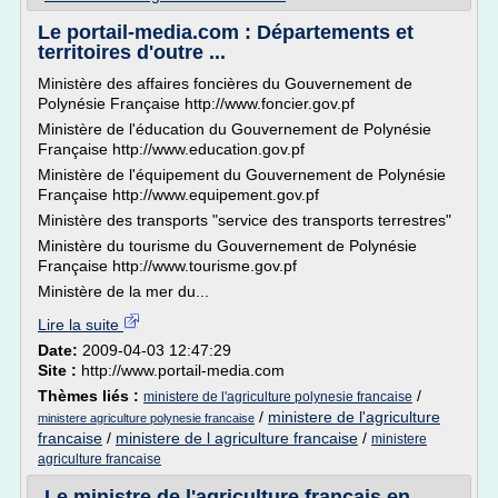
Le portail-media.com : Départements et
territoires d'outre ...
Ministère des affaires foncières du Gouvernement de
Polynésie Française http://www.foncier.gov.pf
Ministère de l'éducation du Gouvernement de Polynésie
Française http://www.education.gov.pf
Ministère de l'équipement du Gouvernement de Polynésie
Française http://www.equipement.gov.pf
Ministère des transports "service des transports terrestres"
Ministère du tourisme du Gouvernement de Polynésie
Française http://www.tourisme.gov.pf
Ministère de la mer du...
Lire la suite
Date:
2009-04-03 12:47:29
Site :
http://www.portail-media.com
Thèmes liés :
/
ministere de l'agriculture polynesie francaise
/
ministere de l'agriculture
ministere agriculture polynesie francaise
francaise
/
ministere de l agriculture francaise
/
ministere
agriculture francaise
Le ministre de l'agriculture français en