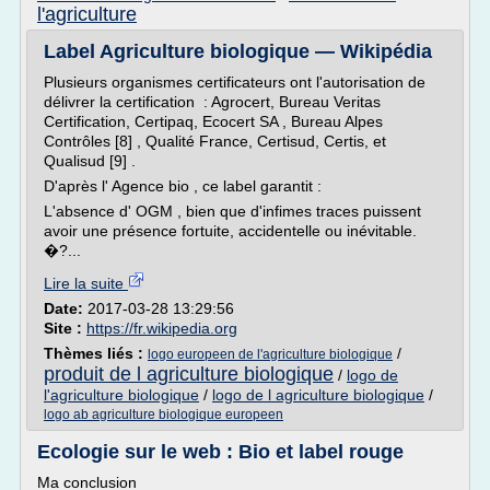
l'agriculture
Label Agriculture biologique — Wikipédia
Plusieurs organismes certificateurs ont l'autorisation de
délivrer la certification : Agrocert, Bureau Veritas
Certification, Certipaq, Ecocert SA , Bureau Alpes
Contrôles [8] , Qualité France, Certisud, Certis, et
Qualisud [9] .
D'après l' Agence bio , ce label garantit :
L'absence d' OGM , bien que d'infimes traces puissent
avoir une présence fortuite, accidentelle ou inévitable.
�?...
Lire la suite
Date:
2017-03-28 13:29:56
Site :
https://fr.wikipedia.org
Thèmes liés :
/
logo europeen de l'agriculture biologique
produit de l agriculture biologique
/
logo de
l'agriculture biologique
/
logo de l agriculture biologique
/
logo ab agriculture biologique europeen
Ecologie sur le web : Bio et label rouge
Ma conclusion