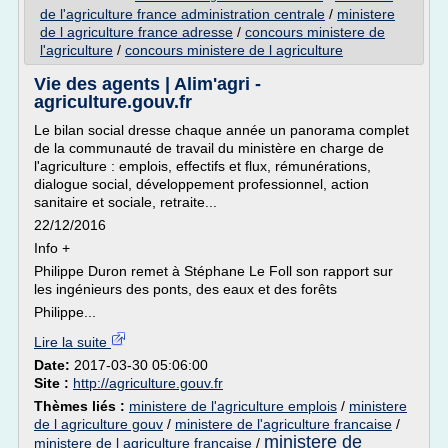
de l'agriculture france administration centrale
/
ministere
de l agriculture france adresse
/
concours ministere de
l'agriculture
/
concours ministere de l agriculture
Vie des agents | Alim'agri -
agriculture.gouv.fr
Le bilan social dresse chaque année un panorama complet
de la communauté de travail du ministère en charge de
l'agriculture : emplois, effectifs et flux, rémunérations,
dialogue social, développement professionnel, action
sanitaire et sociale, retraite...
22/12/2016
Info +
Philippe Duron remet à Stéphane Le Foll son rapport sur
les ingénieurs des ponts, des eaux et des forêts
Philippe...
Lire la suite
Date:
2017-03-30 05:06:00
Site :
http://agriculture.gouv.fr
Thèmes liés :
ministere de l'agriculture emplois
/
ministere
de l agriculture gouv
/
ministere de l'agriculture francaise
/
ministere de
ministere de l agriculture francaise
/