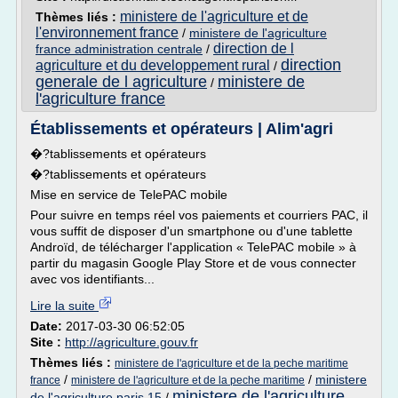
ministere de l'agriculture et de
Thèmes liés :
l'environnement france
/
ministere de l'agriculture
direction de l
france administration centrale
/
direction
agriculture et du developpement rural
/
generale de l agriculture
ministere de
/
l'agriculture france
Établissements et opérateurs | Alim'agri
�?tablissements et opérateurs
�?tablissements et opérateurs
Mise en service de TelePAC mobile
Pour suivre en temps réel vos paiements et courriers PAC, il
vous suffit de disposer d'un smartphone ou d'une tablette
Androïd, de télécharger l'application « TelePAC mobile » à
partir du magasin Google Play Store et de vous connecter
avec vos identifiants...
Lire la suite
Date:
2017-03-30 06:52:05
Site :
http://agriculture.gouv.fr
Thèmes liés :
ministere de l'agriculture et de la peche maritime
/
/
ministere
france
ministere de l'agriculture et de la peche maritime
ministere de l'agriculture
de l'agriculture paris 15
/