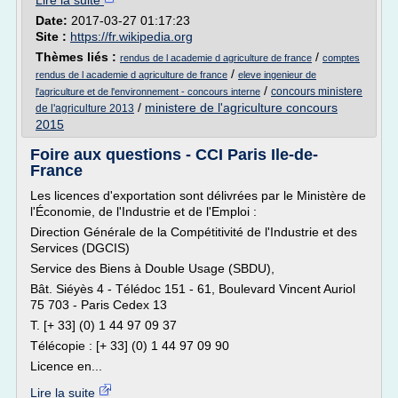
Lire la suite
Date:
2017-03-27 01:17:23
Site :
https://fr.wikipedia.org
Thèmes liés :
/
rendus de l academie d agriculture de france
comptes
/
rendus de l academie d agriculture de france
eleve ingenieur de
/
concours ministere
l'agriculture et de l'environnement - concours interne
/
ministere de l'agriculture concours
de l'agriculture 2013
2015
Foire aux questions - CCI Paris Ile-de-
France
Les licences d'exportation sont délivrées par le Ministère de
l'Économie, de l'Industrie et de l'Emploi :
Direction Générale de la Compétitivité de l'Industrie et des
Services (DGCIS)
Service des Biens à Double Usage (SBDU),
Bât. Siéyès 4 - Télédoc 151 - 61, Boulevard Vincent Auriol
75 703 - Paris Cedex 13
T. [+ 33] (0) 1 44 97 09 37
Télécopie : [+ 33] (0) 1 44 97 09 90
Licence en...
Lire la suite