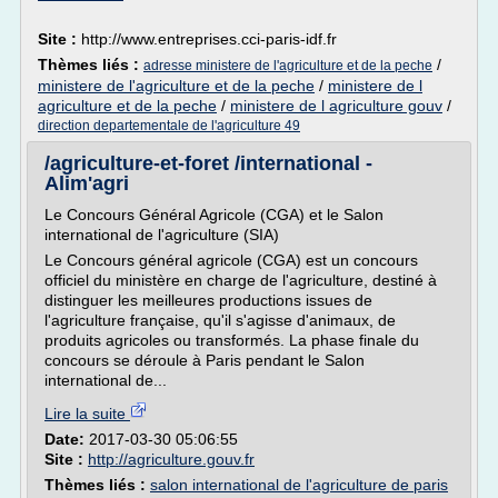
Site :
http://www.entreprises.cci-paris-idf.fr
Thèmes liés :
/
adresse ministere de l'agriculture et de la peche
ministere de l'agriculture et de la peche
/
ministere de l
agriculture et de la peche
/
ministere de l agriculture gouv
/
direction departementale de l'agriculture 49
/agriculture-et-foret /international -
Alim'agri
Le Concours Général Agricole (CGA) et le Salon
international de l'agriculture (SIA)
Le Concours général agricole (CGA) est un concours
officiel du ministère en charge de l'agriculture, destiné à
distinguer les meilleures productions issues de
l'agriculture française, qu'il s'agisse d'animaux, de
produits agricoles ou transformés. La phase finale du
concours se déroule à Paris pendant le Salon
international de...
Lire la suite
Date:
2017-03-30 05:06:55
Site :
http://agriculture.gouv.fr
Thèmes liés :
salon international de l'agriculture de paris