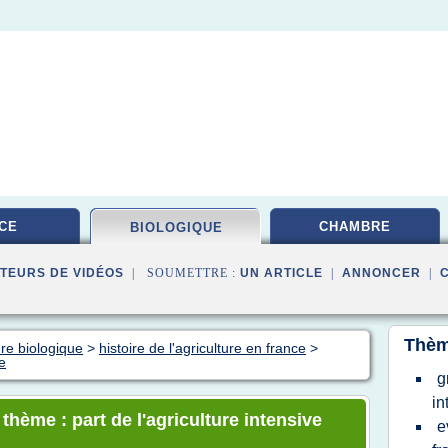
CE
CHAMBRE
BIOLOGIQUE
TEURS DE VIDÉOS
| SOUMETTRE :
UN ARTICLE
|
ANNONCER
|
Thèm
ure biologique
>
histoire de l'agriculture en france
>
e
g
in
 thème : part de l'agriculture intensive
e