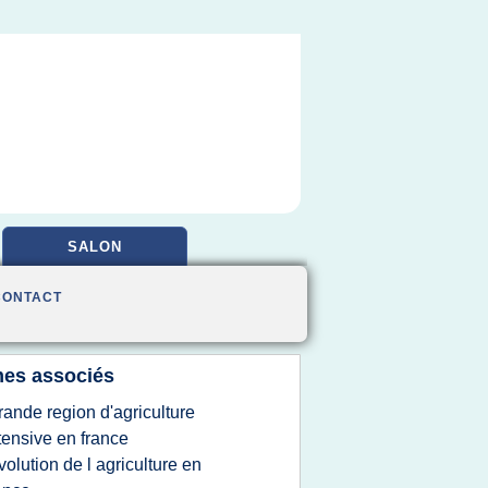
SALON
CONTACT
es associés
rande region d'agriculture
tensive en france
volution de l agriculture en