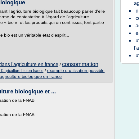
biologique
ag
p
 l'agriculture biologique fait beaucoup parler d'elle
rme de contestation à l'égard de l'agriculture
c
e « bio », et les produits qui en sont issus, font partie
a
e
e bio est un véritable état d'esprit...
u
l'
u
consommation
ns l'agriculture en france
/
/
exemple d utilisation possible
 l'agriculture bio en france
l'agriculture biologique en france
lture biologique et ...
création de la FNAB
création de la FNAB