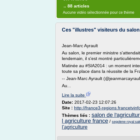
88 articles
→
Aucune vidéo sélectionnée pour ce thème
Ces "illustres" visiteurs du salon 
Jean-Marc Ayrault
Au salon, le premier ministre s'attendai
lendemain, il s'est montré particulièr
Matinée au #SIA2014 : un moment intens
toute sa place dans la réussite de la F
-- Jean-Marc Ayrault (@jeanmarcayraul
Au...
Lire la suite
Date:
2017-02-23 12:07:26
Site :
http://france3-regions.francetvinfo
salon de l'agricultu
Thèmes liés :
l agriculture france
/
segolene royal sal
l'agriculture