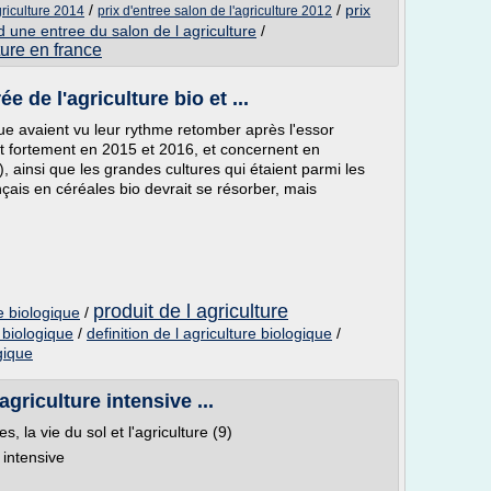
/
/
prix
griculture 2014
prix d'entree salon de l'agriculture 2012
 d une entree du salon de l agriculture
/
ure en france
e de l'agriculture bio et ...
ue avaient vu leur rythme retomber après l'essor
t fortement en 2015 et 2016, et concernent en
e), ainsi que les grandes cultures qui étaient parmi les
ançais en céréales bio devrait se résorber, mais
produit de l agriculture
e biologique
/
e biologique
/
definition de l agriculture biologique
/
gique
agriculture intensive ...
 la vie du sol et l'agriculture (9)
 intensive