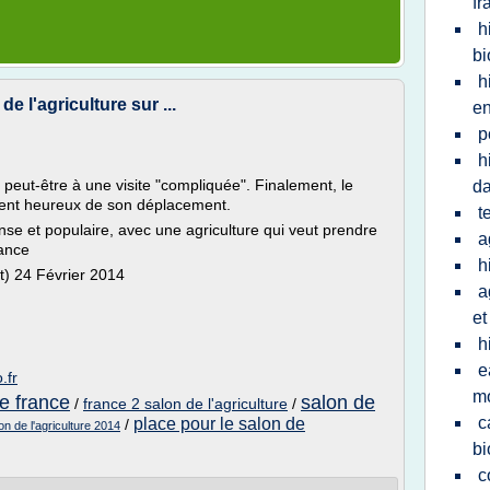
fr
h
bi
h
de l'agriculture sur ...
en
p
h
t peut-être à une visite "compliquée". Finalement, le
d
ement heureux de son déplacement.
t
e et populaire, avec une agriculture qui veut prendre
a
rance
h
t) 24 Février 2014
a
et
h
e
.fr
m
re france
salon de
/
france 2 salon de l'agriculture
/
c
place pour le salon de
/
on de l'agriculture 2014
bi
c