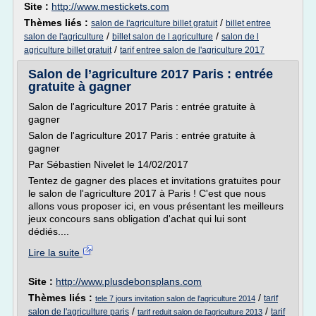
Site :
http://www.mestickets.com
Thèmes liés :
/
salon de l'agriculture billet gratuit
billet entree
/
/
salon de l'agriculture
billet salon de l agriculture
salon de l
/
agriculture billet gratuit
tarif entree salon de l'agriculture 2017
Salon de l’agriculture 2017 Paris : entrée
gratuite à gagner
Salon de l'agriculture 2017 Paris : entrée gratuite à
gagner
Salon de l'agriculture 2017 Paris : entrée gratuite à
gagner
Par Sébastien Nivelet le 14/02/2017
Tentez de gagner des places et invitations gratuites pour
le salon de l'agriculture 2017 à Paris ! C'est que nous
allons vous proposer ici, en vous présentant les meilleurs
jeux concours sans obligation d'achat qui lui sont
dédiés....
Lire la suite
Site :
http://www.plusdebonsplans.com
Thèmes liés :
/
tarif
tele 7 jours invitation salon de l'agriculture 2014
/
/
salon de l'agriculture paris
tarif
tarif reduit salon de l'agriculture 2013