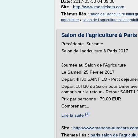
Date:
2017-03-30 04:39:08
Site :
http://www.mestickets.com
Thèmes liés :
salon de l'agriculture billet gr
/
agriculture
salon de l agriculture billet gratuit
Salon de l'agriculture à Paris
Précédente Suivante
Salon de l'agriculture à Paris 2017
Journée au Salon de l'Agriculture
Le Samedi 25 Février 2017
Départ 4H30 SAINT LO - Petit déjeuner
Départ 18H30 du Salon pour Dîner avec K
compris sur le retour - Retour SAINT 
Prix par personne : 79.00 EUR
Comprenant...
Lire la suite
Site :
http://www.manche-autocars.co
Thèmes liés :
paris salon de l'agricult