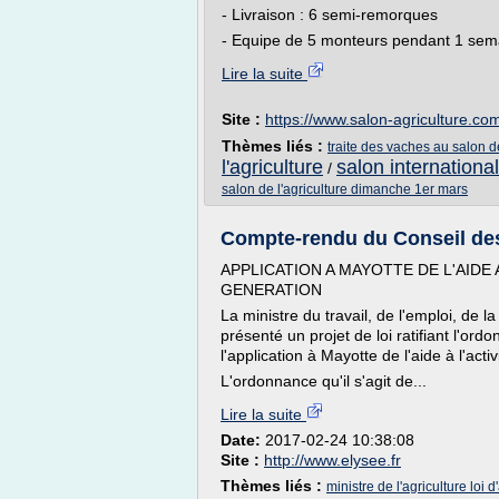
- Livraison : 6 semi-remorques
- Equipe de 5 monteurs pendant 1 sema
Lire la suite
Site :
https://www.salon-agriculture.co
Thèmes liés :
traite des vaches au salon de
l'agriculture
salon international
/
salon de l'agriculture dimanche 1er mars
Compte-rendu du Conseil des 
APPLICATION A MAYOTTE DE L'AIDE 
GENERATION
La ministre du travail, de l'emploi, de l
présenté un projet de loi ratifiant l'o
l'application à Mayotte de l'aide à l'acti
L'ordonnance qu'il s'agit de...
Lire la suite
Date:
2017-02-24 10:38:08
Site :
http://www.elysee.fr
Thèmes liés :
ministre de l'agriculture loi d