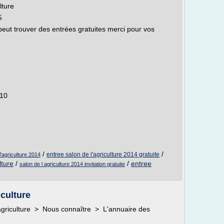
lture
5
peut trouver des entrées gratuites merci pour vos
:10
/
/
entree salon de l'agriculture 2014 gratuite
l'agriculture 2014
lture
/
/
entree
salon de l agriculture 2014 invitation gratuite
culture
agriculture > Nous connaître > L'annuaire des