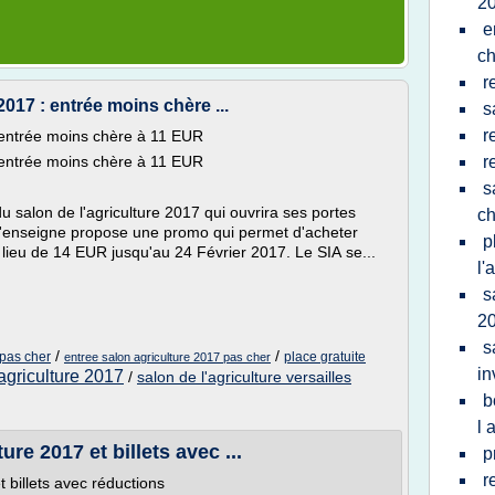
2
e
ch
r
2017 : entrée moins chère ...
s
r
: entrée moins chère à 11 EUR
: entrée moins chère à 11 EUR
r
s
u salon de l'agriculture 2017 qui ouvrira ses portes
ch
 l'enseigne propose une promo qui permet d'acheter
p
ieu de 14 EUR jusqu'au 24 Février 2017. Le SIA se...
l'
s
2
s
/
/
 pas cher
place gratuite
entree salon agriculture 2017 pas cher
in
'agriculture 2017
/
salon de l'agriculture versailles
b
l 
ure 2017 et billets avec ...
p
r
t billets avec réductions