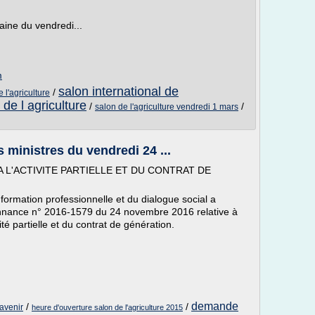
ine du vendredi...
m
salon international de
/
 l'agriculture
 de l agriculture
/
/
salon de l'agriculture vendredi 1 mars
ministres du vendredi 24 ...
A L'ACTIVITE PARTIELLE ET DU CONTRAT DE
a formation professionnelle et du dialogue social a
rdonnance n° 2016-1579 du 24 novembre 2016 relative à
vité partielle et du contrat de génération.
demande
/
/
'avenir
heure d'ouverture salon de l'agriculture 2015