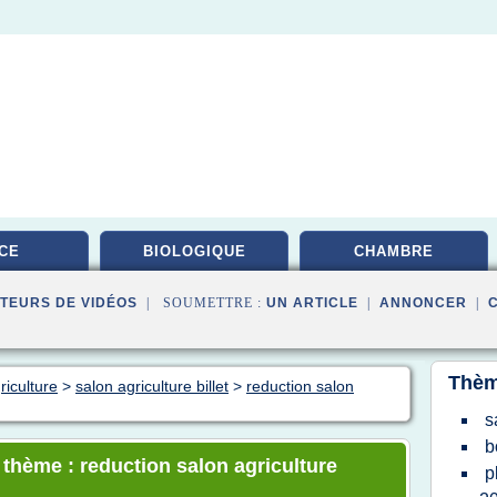
CE
BIOLOGIQUE
CHAMBRE
TEURS DE VIDÉOS
| SOUMETTRE :
UN ARTICLE
|
ANNONCER
|
Thèm
riculture
>
salon agriculture billet
>
reduction salon
s
b
 thème : reduction salon agriculture
p