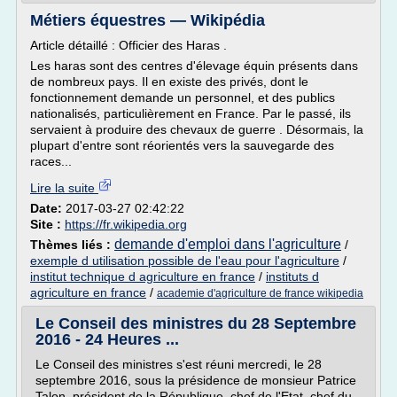
Métiers équestres — Wikipédia
Article détaillé : Officier des Haras .
Les haras sont des centres d'élevage équin présents dans
de nombreux pays. Il en existe des privés, dont le
fonctionnement demande un personnel, et des publics
nationalisés, particulièrement en France. Par le passé, ils
servaient à produire des chevaux de guerre . Désormais, la
plupart d'entre sont réorientés vers la sauvegarde des
races...
Lire la suite
Date:
2017-03-27 02:42:22
Site :
https://fr.wikipedia.org
demande d'emploi dans l'agriculture
Thèmes liés :
/
exemple d utilisation possible de l'eau pour l'agriculture
/
institut technique d agriculture en france
/
instituts d
agriculture en france
/
academie d'agriculture de france wikipedia
Le Conseil des ministres du 28 Septembre
2016 - 24 Heures ...
Le Conseil des ministres s'est réuni mercredi, le 28
septembre 2016, sous la présidence de monsieur Patrice
Talon, président de la République, chef de l'Etat, chef du