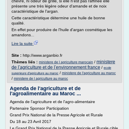
chèvre, ni odeur de grillé, si elle n'est pas raffinée elle
présente une très légère odeur d'amande et de noix
caractéristique de l'argan.
Cette caractéristique détermine une huile de bonne
qualité.
En effet pour produire de l'huile d'argan cosmétique les
amandons...
Lire la suite
Site :
http://www.arganbio.fr
ministere
Thèmes liés :
/
ministere de l agriculture marocain
de l'agriculture et de l'environnement france
/
ecole
/
ministere de l'agriculture au maroc
superieure d'agriculture au maroc
/
ministere de l agriculture au maroc
Agenda de l'agriculture et de
l'agroalimentaire au Maroc ...
Agenda de l'agriculture et de l'agro-alimentaire
Partenaire Sponsor Participation
Grand Prix National de la Presse Agricole et Rurale
Du 18 au 23 Avril 2017
Le Grand Prix National de la Presse Agricole et Rurale cible